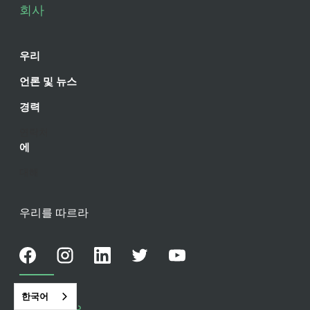
회사
우리
언론 및 뉴스
경력
연락처
에
대해
우리를 따르라
지원
한국어
↪f_200D↩